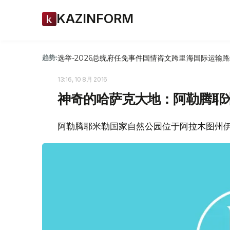
KAZINFORM
选举-2026
总统府
任免
事件
国情咨文
跨里海国际运输路
趋势:
13:16, 10 8月 2016
神奇的哈萨克大地：阿勒腾耶
阿勒腾耶米勒国家自然公园位于阿拉木图州伊