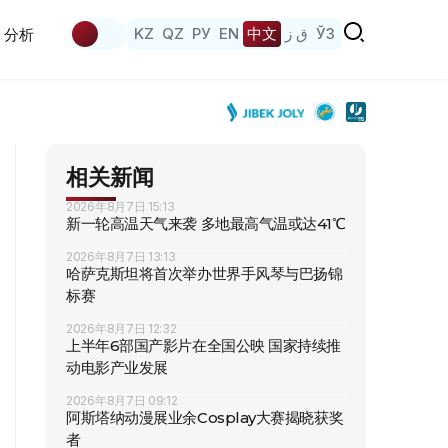
KZ
QZ
РУ
EN
中文
ق ز
ЎЗ
分析
相关新闻
2026年8月7日 15:13
新一轮高温天气来袭 多地最高气温或达41℃
2026年8月7日 13:13
哈萨克斯坦将首次举办世界手风琴与巴扬锦
标赛
2026年8月7日 12:32
上半年6部国产影片在全国公映 国家持续推
动电影产业发展
2026年8月7日 09:12
阿斯塔纳动漫展业余Cosplay大赛揭晓获奖
者