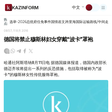
中文
KAZINFORM
热
选举-2026
总统府
任免
事件
国情咨文
跨里海国际运输路线/中间走
点:
08:57, 11 8月 2016
德国将禁止穆斯林妇女穿戴“波卡”罩袍
哈通社阿斯塔纳8月11日电 据德国媒体报道，德国内政部长
德迈齐埃将提出一系列的反恐措施，包括取缔被称为"波
卡"的穆斯林女性传统服饰罩袍。