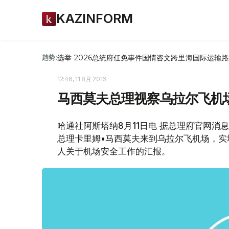
KAZINFORM
选举-2026
总统府
任免
事件
国情咨文
跨里海国际运输路
趋势:
12:46, 11 8月 2016
马西莫夫总理视察乌拉尔飞机
哈通社阿斯塔纳8月11日电 据总理府官网消
总理卡里姆•马西莫夫来到乌拉尔飞机场，
人关于机场安全工作的汇报。