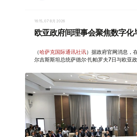
16:15, 07 8月 2026
欧亚政府间理事会聚焦数字化
（
哈萨克国际通讯社讯
）据政府官网消息，
尔吉斯斯坦总统萨德尔·扎帕罗夫7日与欧亚