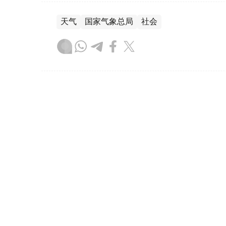
天气
国家气象总局
社会
达娜 努尔巴克提
编译
13:13, 07 8月 2026
哈萨克斯坦将首次举办世界手
（哈萨克国际通讯社讯）
据罗扎·巴格兰诺娃
（Qazaqconcert）消息，2026年8月
“Coupe Mondiale”世界锦标赛将