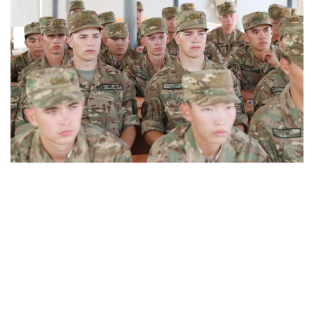
Фото: Ұлттық ұлан
哈萨克斯坦
社会