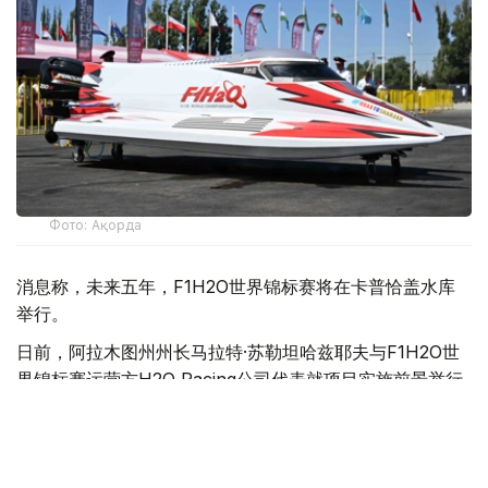
Фото: Ақорда
消息称，未来五年，F1H2O世界锦标赛将在卡普恰盖水库
举行。
日前，阿拉木图州州长马拉特·苏勒坦哈兹耶夫与F1H2O世
界锦标赛运营方H2O Racing公司代表就项目实施前景举行
会谈。
苏勒坦哈兹耶夫表示，举办这一国际顶级赛事将有助于提升
哈萨克斯坦国际影响力，并为旅游业发展注入新的动力。他