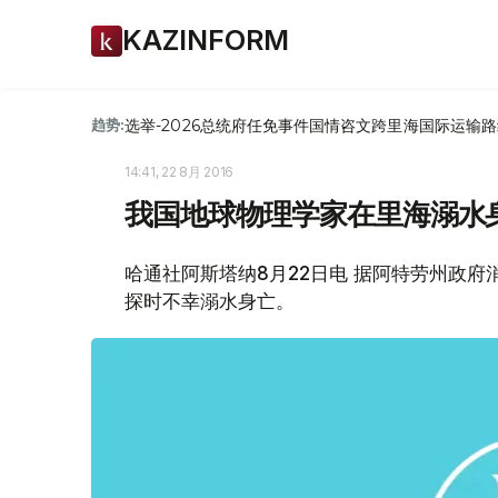
KAZINFORM
选举-2026
总统府
任免
事件
国情咨文
跨里海国际运输路
趋势:
14:41, 22 8月 2016
我国地球物理学家在里海溺水
哈通社阿斯塔纳8月22日电 据阿特劳州政府
探时不幸溺水身亡。