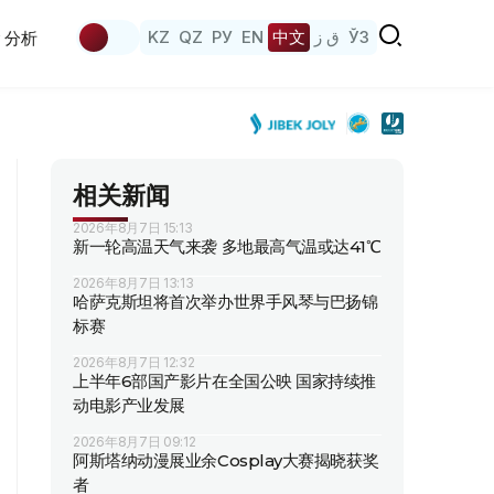
KZ
QZ
РУ
EN
中文
ق ز
ЎЗ
分析
相关新闻
2026年8月7日 15:13
新一轮高温天气来袭 多地最高气温或达41℃
2026年8月7日 13:13
哈萨克斯坦将首次举办世界手风琴与巴扬锦
标赛
2026年8月7日 12:32
上半年6部国产影片在全国公映 国家持续推
动电影产业发展
2026年8月7日 09:12
阿斯塔纳动漫展业余Cosplay大赛揭晓获奖
者