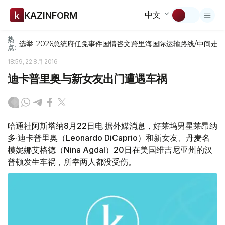
中文
KAZINFORM
热
选举-2026
总统府
任免
事件
国情咨文
跨里海国际运输路线/中间走
点:
18:59, 22 8月 2016
迪卡普里奥与新女友出门遭遇车祸
哈通社阿斯塔纳8月22日电 据外媒消息，好莱坞男星莱昂纳
多∙迪卡普里奥（Leonardo DiCaprio）和新女友、丹麦名
模妮娜艾格德（Nina Agdal）20日在美国维吉尼亚州的汉
普顿发生车祸，所幸两人都没受伤。