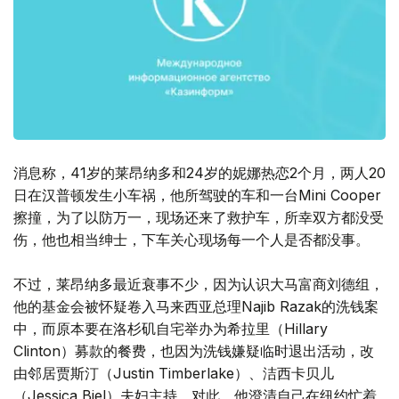
消息称，41岁的莱昂纳多和24岁的妮娜热恋2个月，两人20
日在汉普顿发生小车祸，他所驾驶的车和一台Mini Cooper
擦撞，为了以防万一，现场还来了救护车，所幸双方都没受
伤，他也相当绅士，下车关心现场每一个人是否都没事。
不过，莱昂纳多最近衰事不少，因为认识大马富商刘德组，
他的基金会被怀疑卷入马来西亚总理Najib Razak的洗钱案
中，而原本要在洛杉矶自宅举办为希拉里（Hillary
Clinton）募款的餐费，也因为洗钱嫌疑临时退出活动，改
由邻居贾斯汀（Justin Timberlake）、洁西卡贝儿
（Jessica Biel）夫妇主持。对此，他澄清自己在纽约忙着