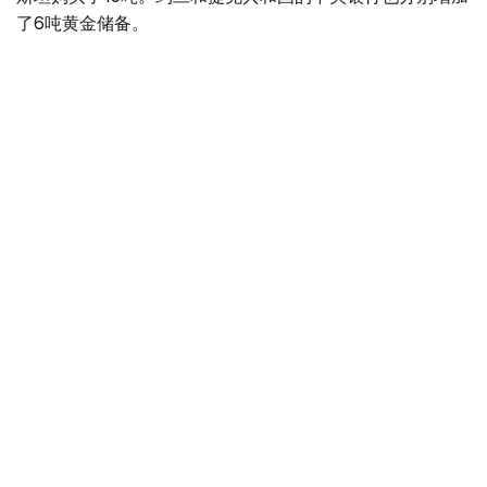
了6吨黄金储备。
全球各国央行在第二季度共购买了约289吨黄金，比2025年
同期增长了62%。去年同期，黄金购买量约为178吨。
世界黄金协会称，黄金需求的增长受到地缘政治不确定性、
本季度贵金属价格下跌，以及各国寻求国际储备多元化等因
素的影响。
根据该协会进行的一项调查，89%的央行行长预计未来一
年全球黄金储备量将会增加。45%的受访者表示，他们的
国家计划增加黄金储备。
黄金储备
哈萨克斯坦
经济
央行
金融
木合塔尔 哈力木拉
编译