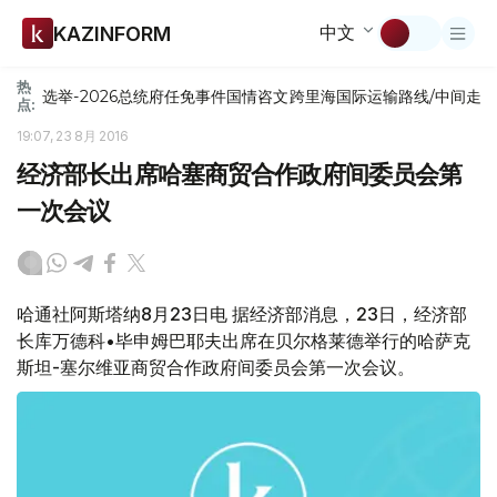
中文
KAZINFORM
热
选举-2026
总统府
任免
事件
国情咨文
跨里海国际运输路线/中间走
点:
19:07, 23 8月 2016
经济部长出席哈塞商贸合作政府间委员会第
一次会议
哈通社阿斯塔纳8月23日电 据经济部消息，23日，经济部
长库万德科•毕申姆巴耶夫出席在贝尔格莱德举行的哈萨克
斯坦-塞尔维亚商贸合作政府间委员会第一次会议。