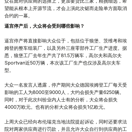
众在面对供应商的选择上，更加要货比三家，精挑细选，希
望能从根本上开源节流，才会上演此次铤而走险单方面取消
合约的一幕。
逼宫停产后，大众将会受到哪些影响？
逼宫停产将直接影响大众位于，包括位于狼堡、茨维考和埃
姆登的整车组装厂，以及另外三座零部件工厂生产进度。据
悉，狼堡工厂去年生产共了81.5万辆车，高尔夫和高尔夫
Sportvan近50万辆，本次该工厂生产也仅涉及高尔夫车
型。
大众一名发言人透露，停产期间大众德国埃姆登工厂每天受
影响的工人为8000至9000人，大约会损失产量6250辆。
同时，对于此次纠纷业内人士有的分析，大众将会损失
4000万欧元。也有的分析大众将会损失1亿欧元。
上周大众已经向布伦瑞克当地法院提起诉讼，同时还要求法
院对两家供应商进行罚款，并且允许大众自行到供应商的工