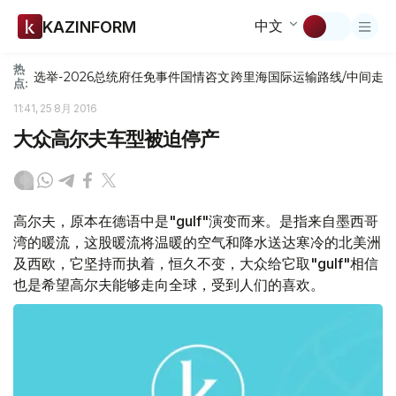
中文
KAZINFORM
热
选举-2026
总统府
任免
事件
国情咨文
跨里海国际运输路线/中间走
点:
11:41, 25 8月 2016
大众高尔夫车型被迫停产
高尔夫，原本在德语中是"gulf"演变而来。是指来自墨西哥
湾的暖流，这股暖流将温暖的空气和降水送达寒冷的北美洲
及西欧，它坚持而执着，恒久不变，大众给它取"gulf"相信
也是希望高尔夫能够走向全球，受到人们的喜欢。