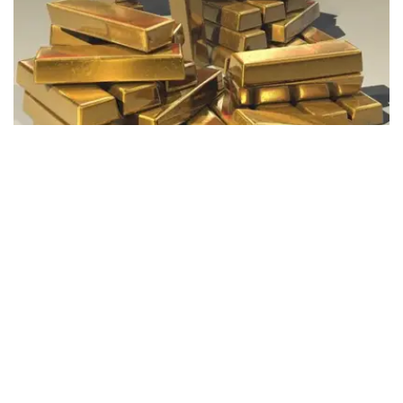
Фото: Pixabay
据哈萨克斯坦国家银行公布的数据，目前1克黄金价格为
61889.33坚戈。
相比一周前的61925.12坚戈，每克下跌35.79坚戈。
世界黄金协会数据显示，2026年上半年国际黄金市场波动
明显。今年1月，国际金价曾12次刷新历史纪录，最高升至
每金衡盎司5405美元；但到6月，金价一度回落至每金衡盎
司4002美元。