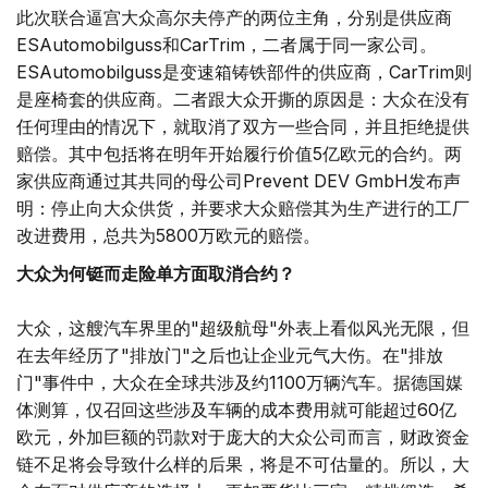
此次联合逼宫大众高尔夫停产的两位主角，分别是供应商
ESAutomobilguss和CarTrim，二者属于同一家公司。
ESAutomobilguss是变速箱铸铁部件的供应商，CarTrim则
是座椅套的供应商。二者跟大众开撕的原因是：大众在没有
任何理由的情况下，就取消了双方一些合同，并且拒绝提供
赔偿。其中包括将在明年开始履行价值5亿欧元的合约。两
家供应商通过其共同的母公司Prevent DEV GmbH发布声
明：停止向大众供货，并要求大众赔偿其为生产进行的工厂
改进费用，总共为5800万欧元的赔偿。
大众为何铤而走险单方面取消合约？
大众，这艘汽车界里的"超级航母"外表上看似风光无限，但
在去年经历了"排放门"之后也让企业元气大伤。在"排放
门"事件中，大众在全球共涉及约1100万辆汽车。据德国媒
体测算，仅召回这些涉及车辆的成本费用就可能超过60亿
欧元，外加巨额的罚款对于庞大的大众公司而言，财政资金
链不足将会导致什么样的后果，将是不可估量的。所以，大