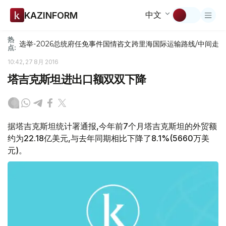
中文
KAZINFORM
热
选举-2026
总统府
任免
事件
国情咨文
跨里海国际运输路线/中间走
点:
10:42, 27 8月 2016
塔吉克斯坦进出口额双双下降
据塔吉克斯坦统计署通报,今年前7个月塔吉克斯坦的外贸额
约为22.18亿美元,与去年同期相比下降了8.1%(5660万美
元)。