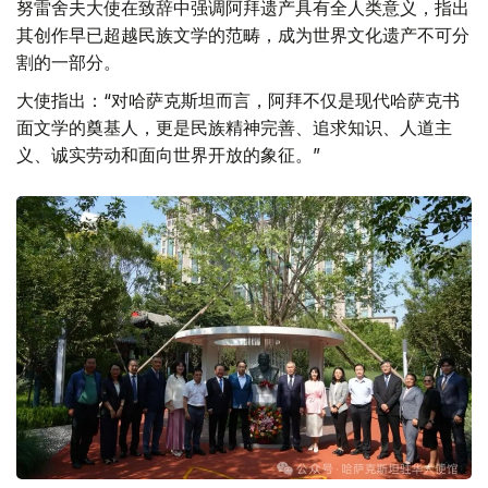
努雷舍夫大使在致辞中强调阿拜遗产具有全人类意义，指出
其创作早已超越民族文学的范畴，成为世界文化遗产不可分
割的一部分。
大使指出：“对哈萨克斯坦而言，阿拜不仅是现代哈萨克书
面文学的奠基人，更是民族精神完善、追求知识、人道主
义、诚实劳动和面向世界开放的象征。”