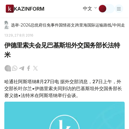
中文
KAZINFORM
热
选举-2026
总统府
任免
事件
国情咨文
跨里海国际运输路线/中间走
点:
13:29, 27 8月 2016
伊德里索夫会见巴基斯坦外交国务部长法特
米
哈通社阿斯塔纳8月27日电 据外交部消息，27日上午，外
交部长叶尔兰•伊德里索夫同到访的巴基斯坦外交国务部长
赛义德•法特米在阿斯塔纳举行会谈。