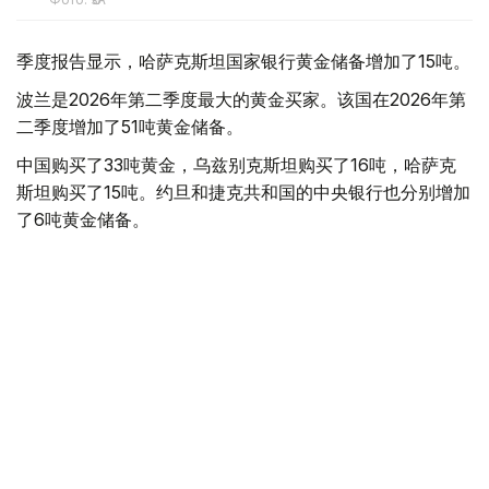
季度报告显示，哈萨克斯坦国家银行黄金储备增加了15吨。
波兰是2026年第二季度最大的黄金买家。该国在2026年第
二季度增加了51吨黄金储备。
中国购买了33吨黄金，乌兹别克斯坦购买了16吨，哈萨克
斯坦购买了15吨。约旦和捷克共和国的中央银行也分别增加
了6吨黄金储备。
全球各国央行在第二季度共购买了约289吨黄金，比2025年
同期增长了62%。去年同期，黄金购买量约为178吨。
世界黄金协会称，黄金需求的增长受到地缘政治不确定性、
本季度贵金属价格下跌，以及各国寻求国际储备多元化等因
素的影响。
根据该协会进行的一项调查，89%的央行行长预计未来一
年全球黄金储备量将会增加。45%的受访者表示，他们的
国家计划增加黄金储备。