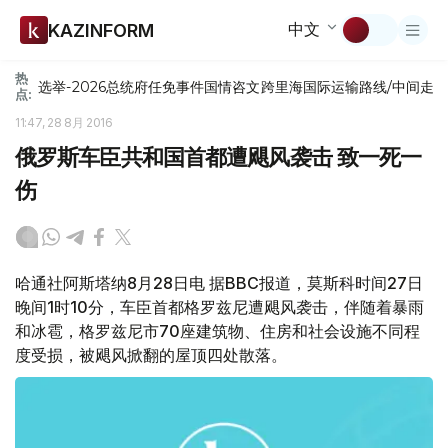
中文
KAZINFORM
热
选举-2026
总统府
任免
事件
国情咨文
跨里海国际运输路线/中间走
点:
11:47, 28 8月 2016
俄罗斯车臣共和国首都遭飓风袭击 致一死一
伤
哈通社阿斯塔纳8月28日电 据BBC报道，莫斯科时间27日
晚间1时10分，车臣首都格罗兹尼遭飓风袭击，伴随着暴雨
和冰雹，格罗兹尼市70座建筑物、住房和社会设施不同程
度受损，被飓风掀翻的屋顶四处散落。