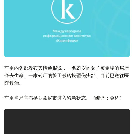
车臣内务部发布灾情通报说，一名21岁的女子被倒塌的房屋
夺去生命，一家砖厂的警卫被砖块砸伤头部，目前已送往医
院救治。
车臣当局宣布格罗兹尼市进入紧急状态。（编译：金桥）