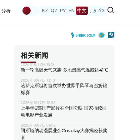
KZ
QZ
РУ
EN
中文
ق ز
ЎЗ
分析
相关新闻
2026年8月7日 15:13
新一轮高温天气来袭 多地最高气温或达41℃
2026年8月7日 13:13
哈萨克斯坦将首次举办世界手风琴与巴扬锦
标赛
2026年8月7日 12:32
上半年6部国产影片在全国公映 国家持续推
动电影产业发展
2026年8月7日 09:12
阿斯塔纳动漫展业余Cosplay大赛揭晓获奖
者