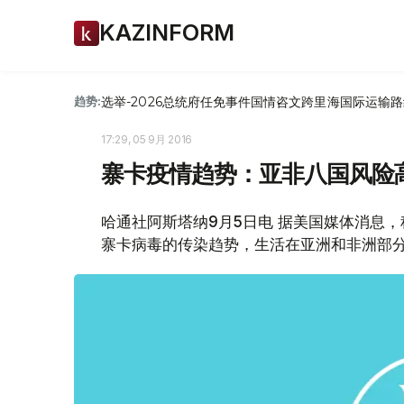
KAZINFORM
选举-2026
总统府
任免
事件
国情咨文
跨里海国际运输路
趋势:
17:29, 05 9月 2016
寨卡疫情趋势：亚非八国风险
哈通社阿斯塔纳9月5日电 据美国媒体消息
寨卡病毒的传染趋势，生活在亚洲和非洲部分