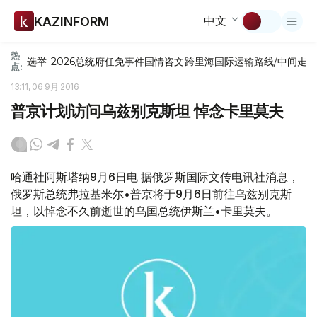
中文
KAZINFORM
热
选举-2026
总统府
任免
事件
国情咨文
跨里海国际运输路线/中间走
点:
13:11, 06 9月 2016
普京计划访问乌兹别克斯坦 悼念卡里莫夫
哈通社阿斯塔纳9月6日电 据俄罗斯国际文传电讯社消息，
俄罗斯总统弗拉基米尔•普京将于9月6日前往乌兹别克斯
坦，以悼念不久前逝世的乌国总统伊斯兰•卡里莫夫。