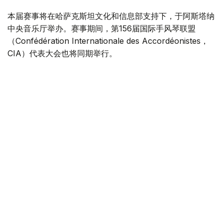
本届赛事将在哈萨克斯坦文化和信息部支持下，于阿斯塔纳
中央音乐厅举办。赛事期间，第156届国际手风琴联盟
（Confédération Internationale des Accordéonistes，
CIA）代表大会也将同期举行。
“Coupe Mondiale”创办于1938年，是全球历史最悠久、最
具影响力的手风琴与巴扬国际赛事之一，长期以来汇聚来自
世界各地的优秀演奏家，为国际专业音乐交流的重要平台。
本届赛事将吸引来自多个国家的音乐家和文化界人士参与。
组委会介绍，评委来自21个国家，参赛选手来自16个国家和
地区，包括澳大利亚、美国、德国、意大利、法国、中国、
韩国、英国、土耳其、哈萨克斯坦等。
主办方表示，哈萨克斯坦获得举办这一国际赛事的资格，体
现了国际社会对该国文化实力的认可，也将进一步巩固阿斯
塔纳作为国际文化交流中心的地位，提升哈萨克斯坦在世界
文化舞台上的影响力。
赛事期间，国际手风琴联盟主席米尔科·帕塔里尼（Mirco