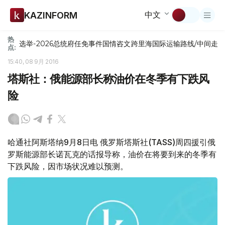
中文
KAZINFORM
热
选举-2026
总统府
任免
事件
国情咨文
跨里海国际运输路线/中间走
点:
15:40, 08 9月 2016
塔斯社：俄能源部长称油价在冬季有下跌风
险
哈通社阿斯塔纳9月8日电 俄罗斯塔斯社(TASS)周四援引俄
罗斯能源部长诺瓦克的话报导称，油价在将要到来的冬季有
下跌风险，因市场状况难以预测。