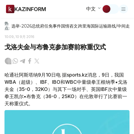
中文
KAZINFORM
热
选举-2026
总统府
任免
事件
国情咨文
跨里海国际运输路线/中间走
点:
10:09, 10 9月 2016
戈洛夫金与布鲁克参加赛前称重仪式
哈通社阿斯塔纳9月10日电 据sports.kz消息，9日，我国
WBA（超级）、IBF、IBO和WBC中量级拳王根纳季•戈洛
夫金（35-0，32KO）与其下一场对手、英国IBF次中量级
拳王凯尔•布鲁克（36-0，25KO）在伦敦举行了比赛前一
天称重仪式。