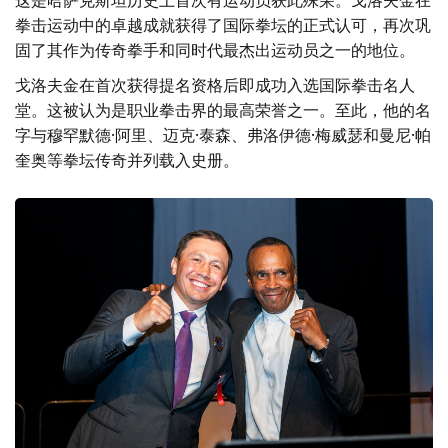
拳击运动中的卓越成就获得了国际拳坛的正式认可，再次巩
固了其作为传奇拳手和同时代最杰出运动员之一的地位。
戈洛夫金在首次获得提名资格后即成功入选国际拳击名人
堂。这被认为是职业拳击界的最高荣誉之一。至此，他的名
字与穆罕默德·阿里、迈克·泰森、弗洛伊德·梅威瑟和曼尼·帕
奎奥等拳坛传奇并列载入史册。