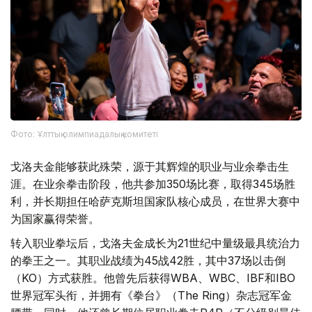
Фото: Ұлттық олимпиадалық комитеті
戈洛夫金能够获此殊荣，源于其辉煌的职业与业余拳击生
涯。在业余拳击阶段，他共参加350场比赛，取得345场胜
利，并长期担任哈萨克斯坦国家队核心成员，在世界大赛中
为国家赢得荣誉。
转入职业拳坛后，戈洛夫金成长为21世纪中量级最具统治力
的拳王之一。其职业战绩为45战42胜，其中37场以击倒
（KO）方式获胜。他曾先后获得WBA、WBC、IBF和IBO
世界冠军头衔，并拥有《拳台》（The Ring）杂志冠军金