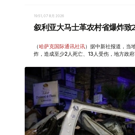
19:51, 07 8月 2026
叙利亚大马士革农村省爆炸致2
（
哈萨克国际通讯社讯
）据中新社报道，当
炸，造成至少2人死亡、13人受伤，地方政