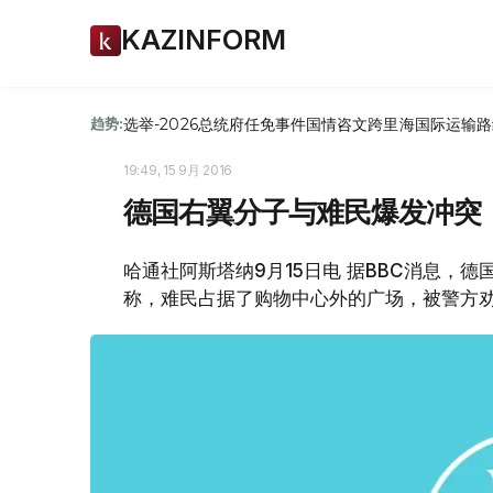
KAZINFORM
选举-2026
总统府
任免
事件
国情咨文
跨里海国际运输路
趋势:
19:49, 15 9月 2016
德国右翼分子与难民爆发冲突
哈通社阿斯塔纳9月15日电 据BBC消息，
称，难民占据了购物中心外的广场，被警方