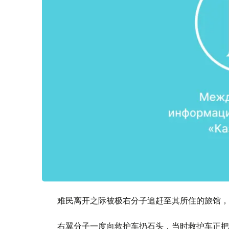
难民离开之际被极右分子追赶至其所住的旅馆，
右翼分子一度向救护车扔石头，当时救护车正把