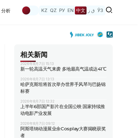
KZ
QZ
РУ
EN
中文
ق ز
ЎЗ
分析
相关新闻
2026年8月7日 15:13
新一轮高温天气来袭 多地最高气温或达41℃
2026年8月7日 13:13
哈萨克斯坦将首次举办世界手风琴与巴扬锦
标赛
2026年8月7日 12:32
上半年6部国产影片在全国公映 国家持续推
动电影产业发展
2026年8月7日 09:12
阿斯塔纳动漫展业余Cosplay大赛揭晓获奖
者