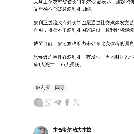
大马士革农村省省长阿米尔·谢赫表示，这起恐
义行径不会破坏叙利亚团结。
叙利亚过渡政府外长希巴尼通过社交媒体发文谴
企图，阻挡不了叙利亚国家建设。叙利亚将继续
截至目前，叙过渡政府尚未公布此次袭击的调查
恐怖爆炸事件在叙利亚时有发生。当地时间7月
成1人死亡、36人受伤。
叙利亚
国际
木合塔尔 哈力木拉