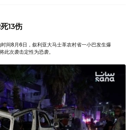
死13伤
地时间8月6日，叙利亚大马士革农村省一小巴发生爆
府将此次袭击定性为恐袭。