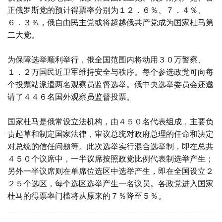
正俄罗斯党的预计得票率分别为１２．６％、７．４％、
６．３％，俄自由民主党或将超越俄共产党成为国家杜马第
二大党。
为保障选举顺利举行，俄全国范围内将动用３０万警察、
１．２万国民近卫军维持安全与秩序。每个参选政党可向每
个投票站派遣两名观察员监督选举。俄中央选举委员会还邀
请了４４６名国外观察员监督投票。
国家杜马是俄常设立法机构，由４５０名代表组成，主要负
责起草和制定国家法律，审议总统对政府总理的任命和决定
对总统的信任问题等。此次选举实行混合选举制，即在总共
４５０个议席中，一半议席按照政党比例代表制选举产生；
另外一半议席则在单席位选区中选举产生，即在全国设立２
２５个选区，每个选区选举产生一名议员。各政党进入国家
杜马的得票率门槛将从原来的７％降至５％。