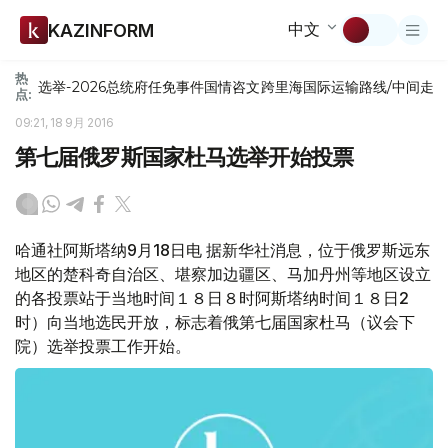
中文
KAZINFORM
热
选举-2026
总统府
任免
事件
国情咨文
跨里海国际运输路线/中间走
点:
09:21, 18 9月 2016
第七届俄罗斯国家杜马选举开始投票
哈通社阿斯塔纳9月18日电 据新华社消息，位于俄罗斯远东
地区的楚科奇自治区、堪察加边疆区、马加丹州等地区设立
的各投票站于当地时间１８日８时阿斯塔纳时间１８日2
时）向当地选民开放，标志着俄第七届国家杜马（议会下
院）选举投票工作开始。