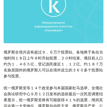
俄罗斯全境共设有超过９．６万个投票站。各地将于各自当
地时间１８日上午８时开始投票，２０时结束。俄目前人口
约为１．４６５亿，登记选民接近１．１２亿。约１８７万
名旅居国外的俄罗斯人可以在境外设立的３６０多个投票站
参与投票。
统一俄罗斯党等１４个政党参与本届国家杜马选举。全俄社
会舆论研究中心９月１２日发布的选前最后一次民意调查结
果显示，统一俄罗斯党将有可能获得４１％的选票，维持其
议会第一大党地位。俄罗斯自由民主党、俄罗斯共产党、公