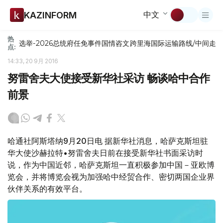
中文
KAZINFORM
热
选举-2026
总统府
任免
事件
国情咨文
跨里海国际运输路线/中间走
点:
14:33, 20 9月 2016
努雷舍夫大使接受新华社采访 畅谈哈中合作
前景
哈通社阿斯塔纳9月20日电 据新华社消息，哈萨克斯坦驻
华大使沙赫拉特•努雷舍夫日前在接受新华社书面采访时
说，作为中国近邻，哈萨克斯坦一直积极参加中国－亚欧博
览会，并将博览会视为加强哈中经贸合作、密切两国企业界
伙伴关系的有效平台。