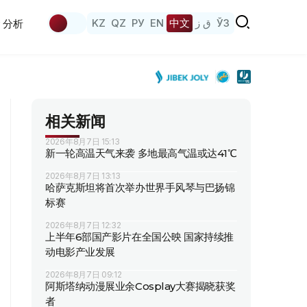
KZ
QZ
РУ
EN
中文
ق ز
ЎЗ
分析
相关新闻
2026年8月7日 15:13
新一轮高温天气来袭 多地最高气温或达41℃
2026年8月7日 13:13
哈萨克斯坦将首次举办世界手风琴与巴扬锦
标赛
2026年8月7日 12:32
上半年6部国产影片在全国公映 国家持续推
动电影产业发展
2026年8月7日 09:12
阿斯塔纳动漫展业余Cosplay大赛揭晓获奖
者