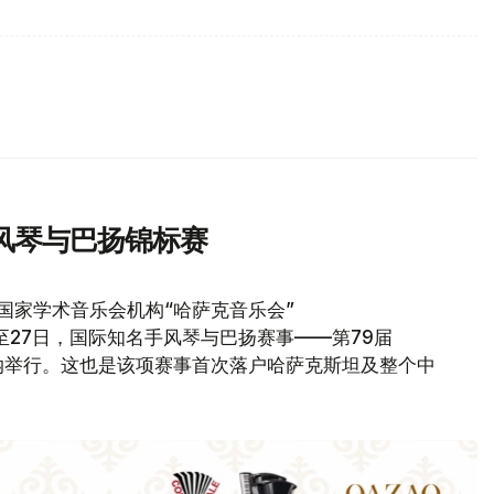
风琴与巴扬锦标赛
国家学术音乐会机构“哈萨克音乐会”
23日至27日，国际知名手风琴与巴扬赛事——第79届
在阿斯塔纳举行。这也是该项赛事首次落户哈萨克斯坦及整个中