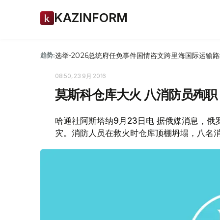
KAZINFORM
选举-2026
总统府
任免
事件
国情咨文
跨里海国际运输路
趋势:
08:50, 23 9月 2016
莫斯科仓库大火 八消防员殉职
哈通社阿斯塔纳9月23日电 据俄媒消息，俄
灾。消防人员在救火时仓库顶棚坍塌，八名