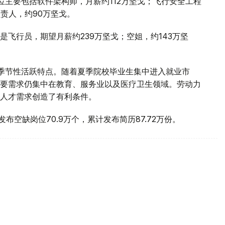
位主要包括软件架构师，月薪约112万坚戈；飞行安全工程
责人，约90万坚戈。
飞行员，期望月薪约239万坚戈；空姐，约143万坚
季节性活跃特点。随着夏季院校毕业生集中进入就业市
要需求仍集中在教育、服务业以及医疗卫生领域。劳动力
人才需求创造了有利条件。
计发布空缺岗位70.9万个，累计发布简历87.72万份。