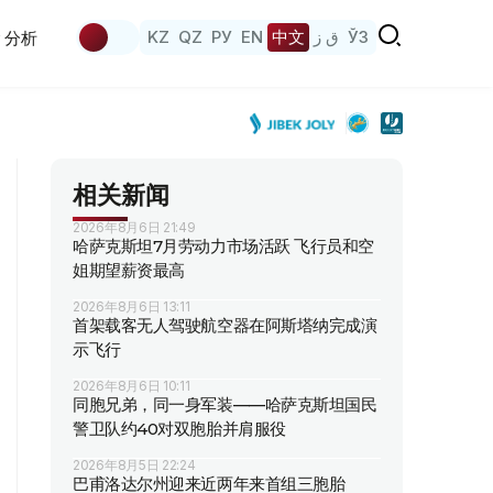
KZ
QZ
РУ
EN
中文
ق ز
ЎЗ
分析
相关新闻
2026年8月6日 21:49
哈萨克斯坦7月劳动力市场活跃 飞行员和空
姐期望薪资最高
2026年8月6日 13:11
首架载客无人驾驶航空器在阿斯塔纳完成演
示飞行
2026年8月6日 10:11
同胞兄弟，同一身军装——哈萨克斯坦国民
警卫队约40对双胞胎并肩服役
2026年8月5日 22:24
巴甫洛达尔州迎来近两年来首组三胞胎