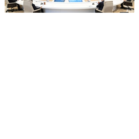
Photo credit: primeminister.kz
哈萨克斯坦总理沃勒扎斯·别克帖诺夫向吉尔吉斯斯坦总统
萨德尔·扎帕罗夫转达了哈萨克斯坦总统哈斯穆-卓玛尔特·托
卡耶夫的亲切问候和良好祝愿。会谈期间，双方强调，两国
领导人之间建立在信任基础上的政治对话，以及以相互理解
为基础的同盟关系，为双边关系进一步发展发挥着重要作
用。过去5年，哈萨克斯坦与吉尔吉斯斯坦双边贸易额增长
一倍，达到22亿美元。