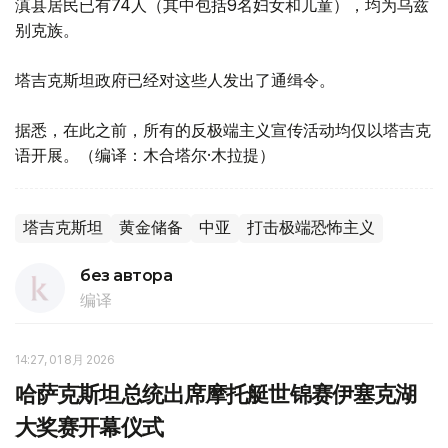
滇县居民已有74人（其中包括9名妇女和儿童），均为乌兹
别克族。
塔吉克斯坦政府已经对这些人发出了通缉令。
据悉，在此之前，所有的反极端主义宣传活动均仅以塔吉克
语开展。（编译：木合塔尔·木拉提）
塔吉克斯坦
黄金储备
中亚
打击极端恐怖主义
без автора
编译
14:27, 01 8月 2026
哈萨克斯坦总统出席摩托艇世锦赛伊塞克湖
大奖赛开幕仪式