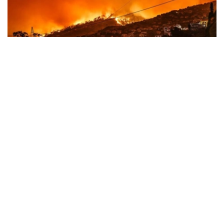
Фото: 联合国图片
全球多地遭遇极端天气冲击
斯蒂尔表示，全球范围内，气候驱动型灾害正达到“噩梦般”
的程度，人类持续依赖燃烧煤炭、石油和天然气所付出的代
价不断攀升。
他说，法国、西班牙及欧洲其他地区近期发生创纪录山火。
在此之前，当地经历了导致大范围干旱的严重热浪，山火迫
使大批民众撤离，并对地区和国家经济造成严重影响。随着
新一轮高温预计再次来袭，气候危机造成的人员伤亡和经济