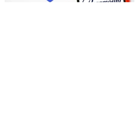
Фото: Аnadolu
根据路透社报道，英国政府表示，在派拉蒙强化了对节目编
排和新闻供给的保证后，政府将不对该交易进行干预。
此前，尽管该交易已获美国和中国等多地监管机构的批准，
但英国政府曾在6月份表示，倾向于对该交易进行干预，并
可能对其发起公共利益调查。
政府指出，派拉蒙天舞首席执行官埃里森（David Ellison）
所提供的保证，已解决英国文化、媒体和体育大臣南迪
（Lisa Nandy）的担忧，这些保证将转化为具有法律约束
力的承诺。
政府指出，派拉蒙已同意，合并后集团在英国的有线电视和
点播服务将保留各自独立的编辑自主权。
政府补充称，派拉蒙旗下的英国“第五频道”（Channel 5）