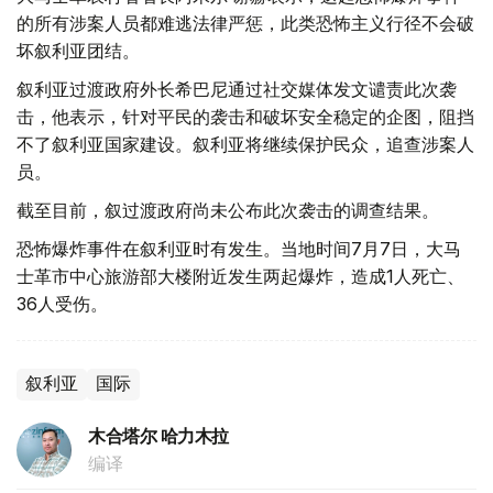
的所有涉案人员都难逃法律严惩，此类恐怖主义行径不会破
坏叙利亚团结。
叙利亚过渡政府外长希巴尼通过社交媒体发文谴责此次袭
击，他表示，针对平民的袭击和破坏安全稳定的企图，阻挡
不了叙利亚国家建设。叙利亚将继续保护民众，追查涉案人
员。
截至目前，叙过渡政府尚未公布此次袭击的调查结果。
恐怖爆炸事件在叙利亚时有发生。当地时间7月7日，大马
士革市中心旅游部大楼附近发生两起爆炸，造成1人死亡、
36人受伤。
叙利亚
国际
木合塔尔 哈力木拉
编译