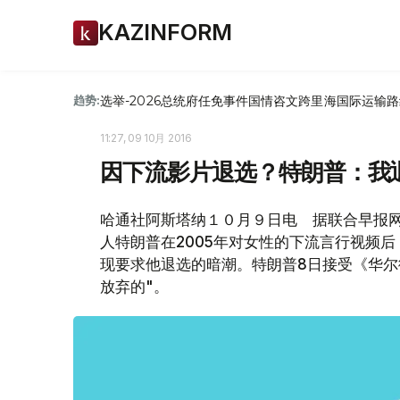
KAZINFORM
选举-2026
总统府
任免
事件
国情咨文
跨里海国际运输路
趋势:
11:27, 09 10月 2016
因下流影片退选？特朗普：我
哈通社阿斯塔纳１０月９日电 据联合早报
人特朗普在2005年对女性的下流言行视频
现要求他退选的暗潮。特朗普8日接受《华尔
放弃的"。