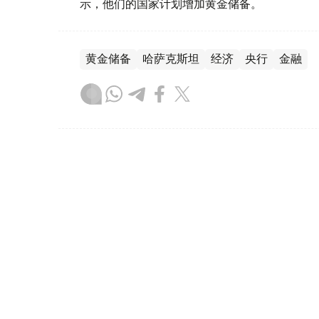
示，他们的国家计划增加黄金储备。
黄金储备
哈萨克斯坦
经济
央行
金融
木合塔尔 哈力木拉
编译
12:31, 30 7月 2026
黄金价格一周小幅回落 国内金价
（哈萨克国际通讯社讯）哈萨克斯坦央行——