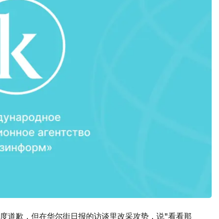
度道歉，但在华尔街日报的访谈里改采攻势，说"看看那