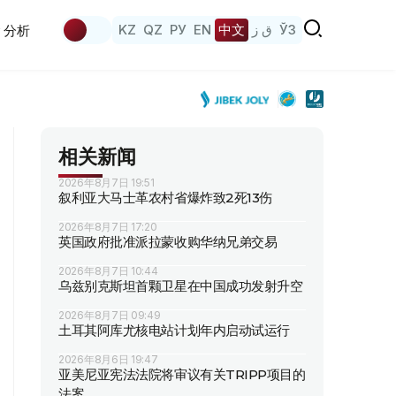
KZ
QZ
РУ
EN
中文
ق ز
ЎЗ
分析
相关新闻
2026年8月7日 19:51
叙利亚大马士革农村省爆炸致2死13伤
2026年8月7日 17:20
英国政府批准派拉蒙收购华纳兄弟交易
2026年8月7日 10:44
乌兹别克斯坦首颗卫星在中国成功发射升空
2026年8月7日 09:49
土耳其阿库尤核电站计划年内启动试运行
2026年8月6日 19:47
亚美尼亚宪法法院将审议有关TRIPP项目的
法案