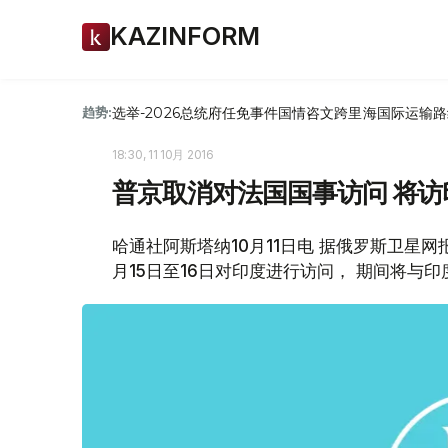
KAZINFORM
选举-2026
总统府
任免
事件
国情咨文
跨里海国际运输路
趋势:
18:30, 11 10月 2016
普京取消对法国国事访问 将
哈通社阿斯塔纳10月11日电 据俄罗斯卫星
月15日至16日对印度进行访问， 期间将与