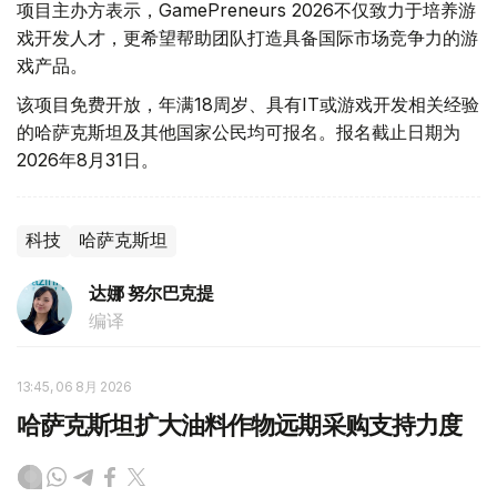
项目主办方表示，GamePreneurs 2026不仅致力于培养游
戏开发人才，更希望帮助团队打造具备国际市场竞争力的游
戏产品。
该项目免费开放，年满18周岁、具有IT或游戏开发相关经验
的哈萨克斯坦及其他国家公民均可报名。报名截止日期为
2026年8月31日。
科技
哈萨克斯坦
达娜 努尔巴克提
编译
13:45, 06 8月 2026
哈萨克斯坦扩大油料作物远期采购支持力度