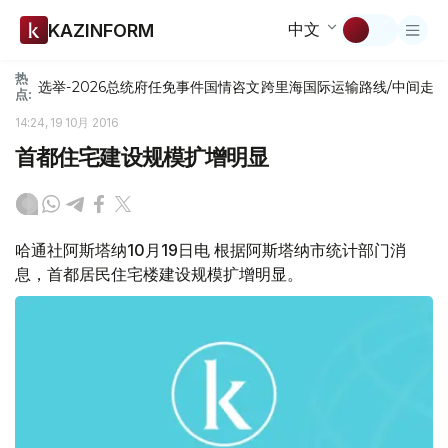
中文
KAZINFORM
热
选举-2026
总统府
任免
事件
国情咨文
跨里海国际运输路线/中间走
点:
14:24, 19 10月 2016
首都住宅建设规模扩增明显
哈通社阿斯塔纳10月19日电 根据阿斯塔纳市统计部门消
息，首都居民住宅楼建设规模扩增明显。