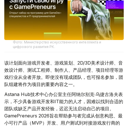
Фото: Министерство искусственного интеллекта и
цифрового развития РК.
该计划面向游戏开发者、游戏策划、2D/3D美术设计师、音
效设计师、测试工程师、制作人、产品经理、项目经理等游
戏行业从业者开放。即使没有现成团队，也可报名参加，团
队组建将作为项目的重要内容之一。
Astana Hub技术中心办公室主任阿纳尔别克·乌捷古洛夫表
示，不少具备游戏开发和IT能力的人才，因难以找到合适的
团队或缺乏产品开发经验，迟迟无法启动自己的项目。
GamePreneurs 2026旨在帮助参与者完成从创意构思、最
小可行产品（MVP）开发、用户测试到对接游戏发行商的