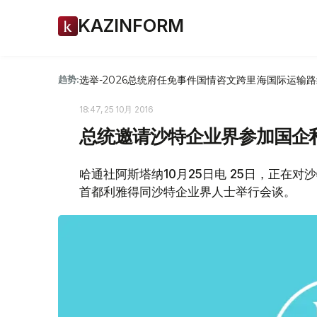
KAZINFORM
选举-2026
总统府
任免
事件
国情咨文
跨里海国际运输路
趋势:
18:47, 25 10月 2016
总统邀请沙特企业界参加国企
哈通社阿斯塔纳10月25日电 25日，正在
首都利雅得同沙特企业界人士举行会谈。