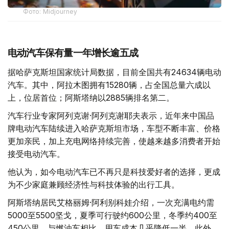
Фото: Midjourney
电动汽车保有量一年增长逾五成
据哈萨克斯坦国家统计局数据，目前全国共有24634辆电动
汽车。其中，阿拉木图拥有15280辆，占全国总量六成以
上，位居首位；阿斯塔纳以2885辆排名第二。
汽车行业专家阿列克谢·阿列克谢耶夫表示，近年来中国品
牌电动汽车陆续进入哈萨克斯坦市场，车型不断丰富、价格
更加亲民，加上充电网络持续完善，使越来越多消费者开始
接受电动汽车。
他认为，如今电动汽车已不再只是科技爱好者的选择，更成
为不少家庭兼顾经济性与科技体验的出行工具。
阿斯塔纳居民艾格丽姆·阿利别科娃介绍，一次充满电约需
5000至5500坚戈，夏季可行驶约600公里，冬季约400至
450公里，与燃油车相比，用车成本几乎降低一半。此外，