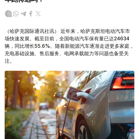
（哈萨克国际通讯社讯） 近年来，哈萨克斯坦电动汽车市
场快速发展。截至目前，全国电动汽车保有量已达24634
辆，同比增长55.6%。随着新能源汽车逐渐走进更多家庭，
充电基础设施、售后服务、电网承载能力等问题也备受关
注。