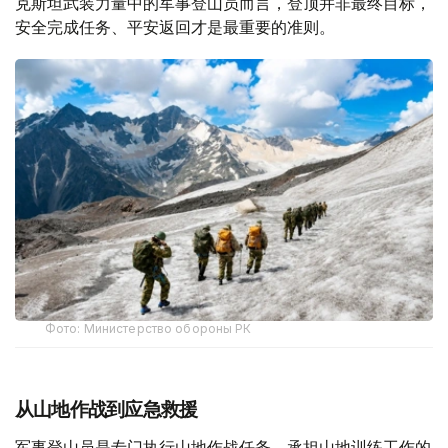
克斯坦武装力量中的军事登山员而言，登顶并非最终目标，
安全完成任务、平安返回才是最重要的准则。
Фото: Министерство обороны РК
从山地作战到应急救援
军事登山员是专门执行山地作战任务、承担山地训练工作的