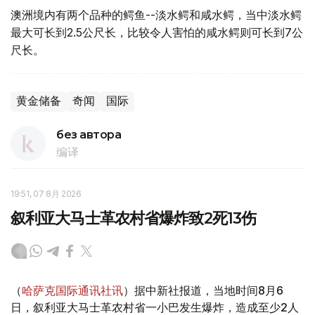
澳洲境内有两个品种的鳄鱼--淡水鳄和咸水鳄，当中淡水鳄
最大可长到2.5公尺长，比较令人害怕的咸水鳄则可长到7公
尺长。
黄金储备
奇闻
国际
без автора
编译
19:51, 07 8月 2026
叙利亚大马士革农村省爆炸致2死13伤
（
哈萨克国际通讯社讯
）据中新社报道，当地时间8月6
日，叙利亚大马士革农村省一小巴发生爆炸，造成至少2人