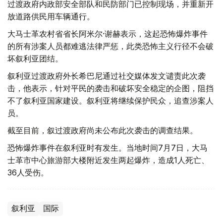
过渡政府内政部安全部队和民防部门已控制现场，并重新开
放道路供民用车辆通行。
大马士革农村省省长阿米尔·谢赫表示，这起恐怖爆炸事件
的所有涉案人员都难逃法律严惩，此类恐怖主义行径不会破
坏叙利亚团结。
叙利亚过渡政府外长希巴尼通过社交媒体发文谴责此次袭
击，他表示，针对平民的袭击和破坏安全稳定的企图，阻挡
不了叙利亚国家建设。叙利亚将继续保护民众，追查涉案人
员。
截至目前，叙过渡政府尚未公布此次袭击的调查结果。
恐怖爆炸事件在叙利亚时有发生。当地时间7月7日，大马
士革市中心旅游部大楼附近发生两起爆炸，造成1人死亡、
36人受伤。
叙利亚
国际