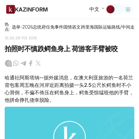
中文
KAZINFORM
热
选举-2026
总统府
任免
事件
国情咨文
跨里海国际运输路线/中间走
点:
15:39, 06 11月 2016
拍照时不慎跌鳄鱼身上 荷游客手臂被咬
哈通社阿斯塔纳--据外媒消息，在澳大利亚旅游的一名荷兰
背包客周五晚在河岸近距离拍摄一头2.5公尺长鳄鱼时不小
心滑倒，不偏不倚压在鳄鱼身上，鳄鱼受惊猛咬他的手臂，
他拼命挣扎侥幸脱险。