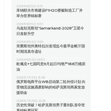
2026年8月5日 12:15
库纳耶夫市将建设F1H2O赛艇制造工厂并
举办世界锦标赛
2026年8月5日 10:51
乌兹别克斯坦“Samarkand-2028”卫星今
日发射升空
2026年8月4日 11:50
突厥斯坦州奥特拉尔发现迄今最早金帐汗国
时期清真寺遗址
2026年8月3日 09:53
欧佩克+七国同意9月起日均增产18.8万桶原
油
2026年7月31日 15:48
俄罗斯电商平台WB启动第二轮补偿计划 向
受物流设施遇袭影响的哈萨克斯坦商家发放
援助金
2026年7月29日 22:05
历史性突破！哈萨克斯坦男子重剑队首夺世
界锦标赛冠军