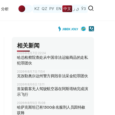
KZ
QZ
РУ
EN
中文
ق ز
ЎЗ
分析
相关新闻
2026年8月7日 22:24
哈总检察院查处从中国非法运输商品的走私
犯罪团伙
2026年8月7日 11:54
克孜勒奥尔达州警方捣毁非法采金犯罪团伙
2026年8月6日 13:11
首架载客无人驾驶航空器在阿斯塔纳完成演
示飞行
2026年8月5日 15:08
哈萨克斯坦已有1300余名服刑人员因特赦
获释