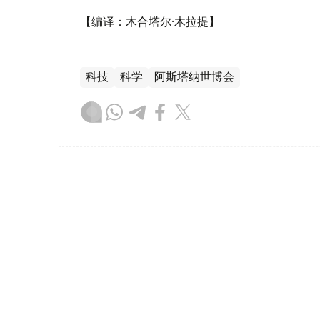
【编译：木合塔尔·木拉提】
科技
科学
阿斯塔纳世博会
木合塔尔 木拉提
编译
16:35, 03 12月 2020
首都世博园滑冰场即将开放
哈通社/努尔苏丹/12月3日--万众期待已久