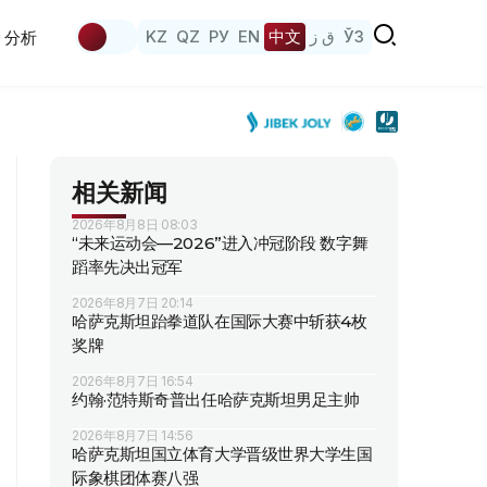
KZ
QZ
РУ
EN
中文
ق ز
ЎЗ
分析
相关新闻
2026年8月8日 08:03
“未来运动会—2026”进入冲冠阶段 数字舞
蹈率先决出冠军
2026年8月7日 20:14
哈萨克斯坦跆拳道队在国际大赛中斩获4枚
奖牌
2026年8月7日 16:54
约翰·范特斯奇普出任哈萨克斯坦男足主帅
2026年8月7日 14:56
哈萨克斯坦国立体育大学晋级世界大学生国
际象棋团体赛八强