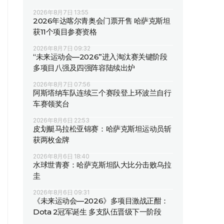
2026年8月7日 13:55
2026年达喀尔青奥会门票开售 哈萨克斯坦
获11个项目参赛资格
2026年8月7日 09:32
“未来运动会—2026”进入淘汰赛关键阶段
多项目八强及四强阵容陆续出炉
2026年8月7日 07:56
阿斯塔纳车队连续三个赛段登上环波兰自行
车赛领奖台
2026年8月6日 22:53
皮划艇马拉松亚锦赛：哈萨克斯坦运动员斩
获两枚金牌
2026年8月6日 18:40
水球世青赛：哈萨克斯坦队大比分击败乌拉
圭
2026年8月6日 09:31
《未来运动会—2026》多项目激战正酣：
Dota 2冠军诞生 多支队伍晋级下一阶段