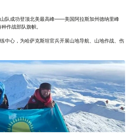
山队成功登顶北美最高峰——美国阿拉斯加州德纳里峰
特种作战部队旗帜。
练中心，为哈萨克斯坦官兵开展山地导航、山地作战、伤