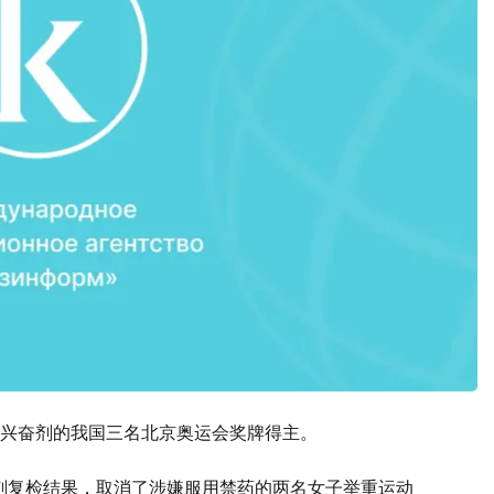
兴奋剂的我国三名北京奥运会奖牌得主。
奋剂复检结果，取消了涉嫌服用禁药的两名女子举重运动