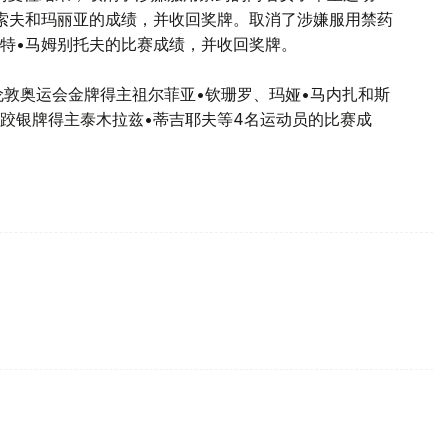
索夫和玛丽亚的成绩，并收回奖牌。取消了涉嫌服用禁药
特•马姆别托夫的比赛成绩，并收回奖牌。
伦敦奥运会金牌得主祖尔菲亚•钦珊罗、玛娅•马内扎和斯
摔跤银牌得主泰木拉兹•蒂吉耶夫等4名运动员的比赛成