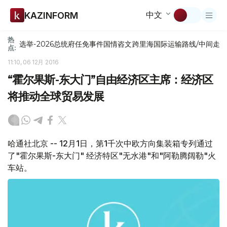
中文
KAZINFORM
热
选举-2026
总统府
任免
事件
国情咨文
跨里海国际运输路线/中间走
点:
11:10, 06 12月 2016
“霍尔果斯-东大门”自由经济区主席：经济区
将推动全球贸易发展
哈通社北京 -- 12月1日，第1千次中欧方向集装箱专列通过
了"霍尔果斯-东大门" 经济特区"无水港"和"阿勒腾阔勒"火
车站。