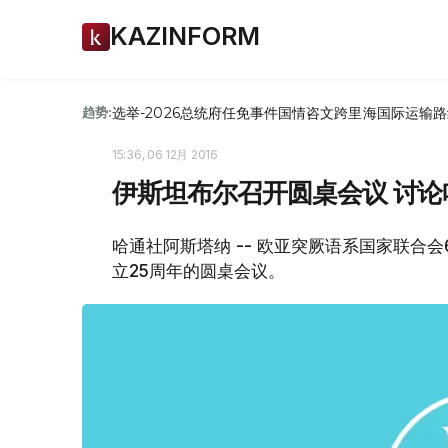
KAZINFORM
选举-2026
总统府
任免
事件
国情咨文
跨里海国际运输路
趋势:
15:36, 06 12月 2016
伊斯坦布尔召开圆桌会议 讨
哈通社阿斯塔纳 -- 欧亚突厥语系国家联合
立25周年的圆桌会议。