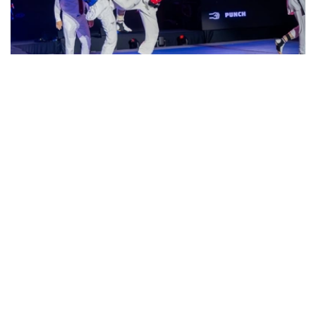
Фото: ҚР ҰОК
消息称，哈萨克斯坦选手在比赛中摘得4枚铜牌。
据此前报道
，2026年世界大学生国际象棋团体锦标赛小组
赛在阿拉木图结束。哈萨克斯坦国立体育大学以D组第一名
晋级八强，成为唯一进入淘汰赛的哈萨克斯坦高校代表队。
哈萨克斯坦代表队已获得2026年达喀尔青奥会
11个项目的
参赛资格
，目前共有18名运动员进入参赛名单。
体育
哈萨克斯坦