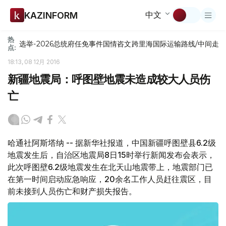
中文
KAZINFORM
热
选举-2026
总统府
任免
事件
国情咨文
跨里海国际运输路线/中间走
点:
18:13, 08 12月 2016
新疆地震局：呼图壁地震未造成较大人员伤
亡
哈通社阿斯塔纳 -- 据新华社报道，中国新疆呼图壁县6.2级
地震发生后，自治区地震局8日15时举行新闻发布会表示，
此次呼图壁6.2级地震发生在北天山地震带上，地震部门已
在第一时间启动应急响应，20余名工作人员赶往震区，目
前未接到人员伤亡和财产损失报告。