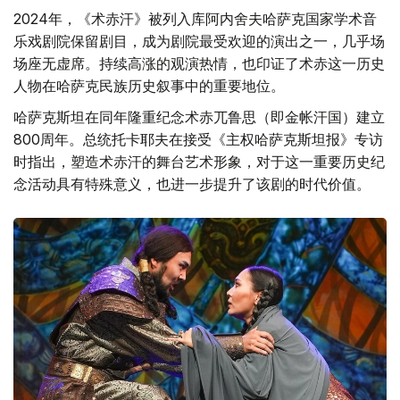
2024年，《术赤汗》被列入库阿内舍夫哈萨克国家学术音
乐戏剧院保留剧目，成为剧院最受欢迎的演出之一，几乎场
场座无虚席。持续高涨的观演热情，也印证了术赤这一历史
人物在哈萨克民族历史叙事中的重要地位。
哈萨克斯坦在同年隆重纪念术赤兀鲁思（即金帐汗国）建立
800周年。总统托卡耶夫在接受《主权哈萨克斯坦报》专访
时指出，塑造术赤汗的舞台艺术形象，对于这一重要历史纪
念活动具有特殊意义，也进一步提升了该剧的时代价值。