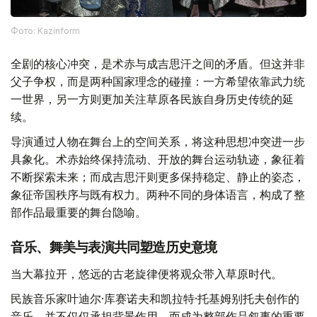
Фото: Kazinform
全剧的核心冲突，是术赤与成吉思汗之间的矛盾。但这并非
父子争权，而是两种国家理念的碰撞：一方希望依靠武力统
一世界，另一方则更加关注草原各民族自身历史传统的延
续。
导演通过人物在舞台上的空间关系，将这种思想冲突进一步
具象化。术赤始终保持流动、开放的舞台运动轨迹，象征着
不断探索未来；而成吉思汗则更多保持稳定、静止的姿态，
象征帝国秩序与既有权力。两种不同的身体语言，构成了整
部作品最重要的舞台隐喻。
音乐、舞美与表演共同塑造历史意境
当大幕拉开，悠远的古老旋律便将观众带入草原时代。
民族音乐家叶迪尔·库赛诺夫和凯拉特·托基姆别托夫创作的
音乐，并不仅仅承担背景作用，而成为整部作品叙事的重要