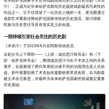
舍夫哈萨克国家学术音乐戏剧院推出的大型历史话剧《术赤
汗》，正成为近年来哈萨克斯坦历史题材戏剧最具代表性的
作品之一。它不仅讲述了一位历史人物的一生，更试图通过
戏剧艺术重新诠释哈萨克国家传统的历史源流，探讨国家、
民族与历史责任等具有现实意义的命题。
一部持续引发社会关注的历史剧
《术赤汗》于2023年6月在阿斯塔纳首演。
全剧分为上下两部——《上部：成吉思汗斡耳朵》和《下
部：哈萨克斡耳朵》，围绕成吉思汗与长子术赤之间的关系
展开，全面展现了两代草原统治者不同的治国理念及人生轨
迹。剧中着重刻画了术赤如何凝聚钦察草原各部，在乌勒套
建立术赤兀鲁思，并最终为未来哈萨克国家的形成奠定重要
历史基础。