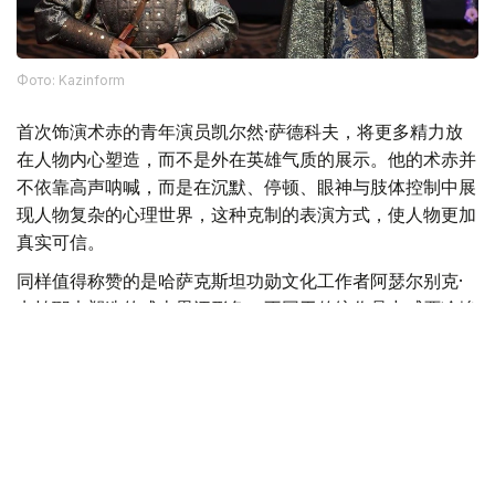
Фото: Kazinform
首次饰演术赤的青年演员凯尔然·萨德科夫，将更多精力放
在人物内心塑造，而不是外在英雄气质的展示。他的术赤并
不依靠高声呐喊，而是在沉默、停顿、眼神与肢体控制中展
现人物复杂的心理世界，这种克制的表演方式，使人物更加
真实可信。
同样值得称赞的是哈萨克斯坦功勋文化工作者阿瑟尔别克·
卡帕耶夫塑造的成吉思汗形象。不同于传统作品中威严冷峻
的帝王形象，他所塑造的成吉思汗更多展现出一位父亲、一
位政治家的理性与智慧，使这一经典历史人物呈现出新的艺
术生命。
此外，饰演托列的比尔然·朱尼索夫、饰演别克托梅什的别
吉姆努尔·卡利拉、饰演克特布哈的卡瑟姆汗·布格拜，以及
饰演少年拔都的阿勒肯·伊斯马伊勒等演员，也都为整部作