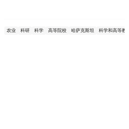
农业
科研
科学
高等院校
哈萨克斯坦
科学和高等教
木合塔尔 哈力木拉
编译
11:11, 25 7月 2026
哈萨克斯坦审议2026—2030年科学战略发
展规划 聚焦创新体系建设和科技成果转化
（哈萨克国际通讯社讯）哈萨克斯坦副总理兼文化和信息部
长阿依达·巴拉耶娃日前主持召开专题会议，审议《2026—