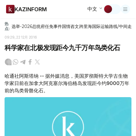
中文
KAZINFORM
热
选举-2026
总统府
任免
事件
国情咨文
跨里海国际运输路线/中间走
点:
09:29, 22 12月 2016
科学家在北极发现距今九千万年鸟类化石
哈通社阿斯塔纳 -- 据外媒消息，美国罗彻斯特大学古生物
学家日前在加拿大阿克塞尔海伯格岛发现距今约9000万年
前的鸟类骨骼化石。