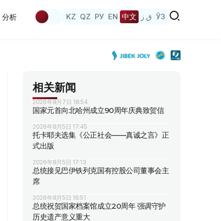
KZ
QZ
РУ
EN
中文
ق ز
ЎЗ
分析
相关新闻
2026年8月7日 18:54
国家元首向北哈州成立90周年庆典致贺信
2026年8月5日 17:45
托卡耶夫选集《公正社会——真诚之言》正
式出版
2026年8月5日 17:13
总统接见巴伊铁列克国有控股公司董事会主
席
2026年8月5日 16:51
总统祝贺国家档案馆成立20周年 强调守护
历史遗产意义重大