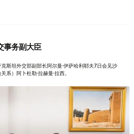
交事务副大臣
克斯坦外交部副部长阿尔曼·伊萨哈利耶夫7日会见沙
关系）阿卜杜勒·拉赫曼·拉西。