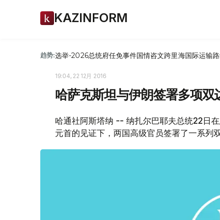
KAZINFORM
选举-2026
总统府
任免
事件
国情咨文
跨里海国际运输路
趋势:
19:04, 22 12月 2016
哈萨克斯坦与伊朗签署多项双
哈通社阿斯塔纳 -- 纳扎尔巴耶夫总统22
元首的见证下，两国高级官员签署了一系列