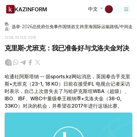
中文
KAZINFORM
热
选举-2026
总统府
任免
事件
国情咨文
跨里海国际运输路线/中间走
点:
12:58, 25 12月 2016
克里斯•尤班克：我已准备好与戈洛夫金对决
哈通社阿斯塔纳 -- 据sports.kz网站消息，英国拳击手克里
斯•尤班克（23-1, 18 KO）日前在接受IFL 电视台记者采访
时表示，自己上次曾失去了与哈萨克斯坦WBA（超级）、
IBO、IBF、WBC中量级拳王根纳季•戈洛夫金（36-0,
33KO）对决的机会，并希望在2017年进行这场比赛。