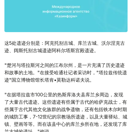
这5处遗迹分别是：阿克托别古城、库兰古城、沃尔涅克古
迹、阔斯托别古城遗迹阿科尔塔斯宫殿遗迹。
"楚河与塔拉斯河之间的江布尔州，是一片充满了历史遗迹
和故事的土地。"在接受哈通社记者采访时，"塔拉兹传统遗
迹"国立博物馆馆长塔肯•莫勒达科诺夫说。
"在据塔拉兹市100公里的热斯库洛夫县库兰乡周边，发现
了大量古代遗迹。这些遗迹有些属于古代的哈萨克战士，有
些属于古代其他文化族群的战争遗物，还有包括铁木尔时期
的城防工事，7-12世纪的宗教场所遗迹，以及大量驿站、城
镇、壁画等等。而在该县中心的库兰乡所在地，还发现了库
兰古城的遗址。"他说。