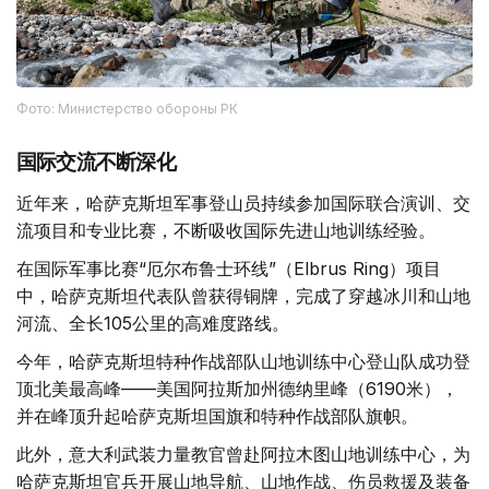
Фото: Министерство обороны РК
国际交流不断深化
近年来，哈萨克斯坦军事登山员持续参加国际联合演训、交
流项目和专业比赛，不断吸收国际先进山地训练经验。
在国际军事比赛“厄尔布鲁士环线”（Elbrus Ring）项目
中，哈萨克斯坦代表队曾获得铜牌，完成了穿越冰川和山地
河流、全长105公里的高难度路线。
今年，哈萨克斯坦特种作战部队山地训练中心登山队成功登
顶北美最高峰——美国阿拉斯加州德纳里峰（6190米），
并在峰顶升起哈萨克斯坦国旗和特种作战部队旗帜。
此外，意大利武装力量教官曾赴阿拉木图山地训练中心，为
哈萨克斯坦官兵开展山地导航、山地作战、伤员救援及装备