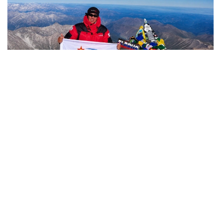
Фото: Министерство обороны РК
哈萨克斯坦
国防部
达娜 努尔巴克提
编译