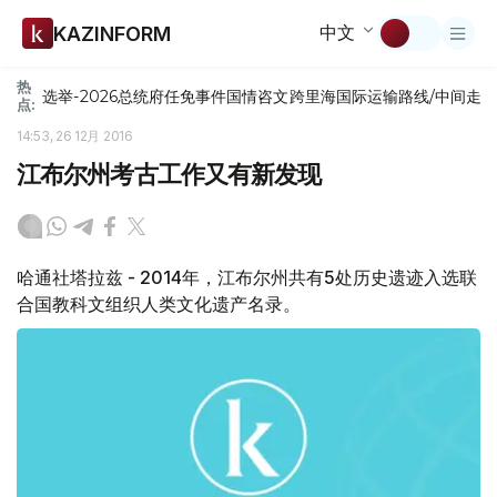
中文
KAZINFORM
热
选举-2026
总统府
任免
事件
国情咨文
跨里海国际运输路线/中间走
点:
14:53, 26 12月 2016
江布尔州考古工作又有新发现
哈通社塔拉兹 - 2014年，江布尔州共有5处历史遗迹入选联
合国教科文组织人类文化遗产名录。