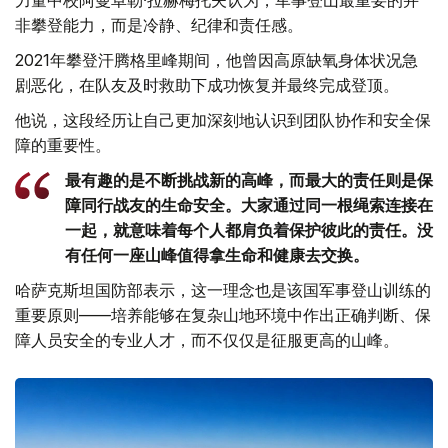
力量中校阿曼卓勒·拉赫梅托夫认为，军事登山最重要的并
非攀登能力，而是冷静、纪律和责任感。
2021年攀登汗腾格里峰期间，他曾因高原缺氧身体状况急
剧恶化，在队友及时救助下成功恢复并最终完成登顶。
他说，这段经历让自己更加深刻地认识到团队协作和安全保
障的重要性。
最有趣的是不断挑战新的高峰，而最大的责任则是保
障同行战友的生命安全。大家通过同一根绳索连接在
一起，就意味着每个人都肩负着保护彼此的责任。没
有任何一座山峰值得拿生命和健康去交换。
哈萨克斯坦国防部表示，这一理念也是该国军事登山训练的
重要原则——培养能够在复杂山地环境中作出正确判断、保
障人员安全的专业人才，而不仅仅是征服更高的山峰。