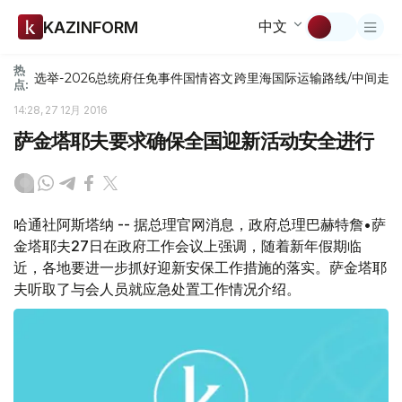
中文
KAZINFORM
热
选举-2026
总统府
任免
事件
国情咨文
跨里海国际运输路线/中间走
点:
14:28, 27 12月 2016
萨金塔耶夫要求确保全国迎新活动安全进行
哈通社阿斯塔纳 -- 据总理官网消息，政府总理巴赫特詹•萨
金塔耶夫27日在政府工作会议上强调，随着新年假期临
近，各地要进一步抓好迎新安保工作措施的落实。萨金塔耶
夫听取了与会人员就应急处置工作情况介绍。