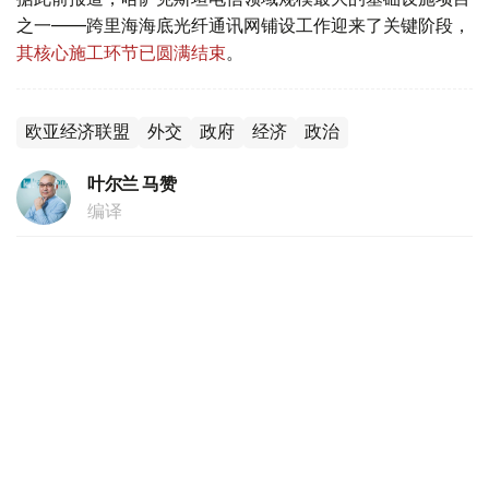
之一——跨里海海底光纤通讯网铺设工作迎来了关键阶段，
其核心施工环节已圆满结束
。
欧亚经济联盟
外交
政府
经济
政治
叶尔兰 马赞
编译
20:44, 05 8月 2026
跨里海数字走廊建设取得重大突破 海底光缆
铺设最艰难阶段顺利完成
（
哈萨克国际通讯社讯
）据政府官网消息，哈萨克斯坦电信
领域规模最大的基础设施项目之一——跨里海海底光纤通讯