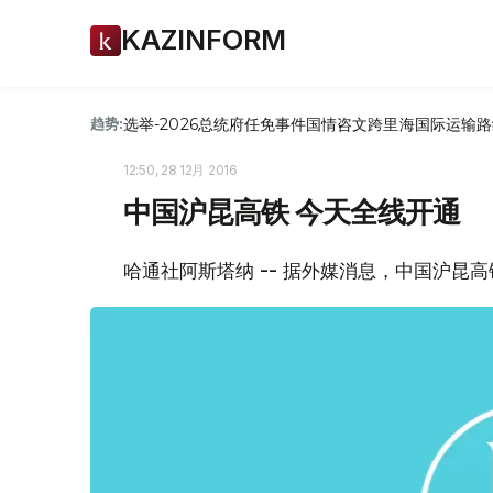
KAZINFORM
选举-2026
总统府
任免
事件
国情咨文
跨里海国际运输路
趋势:
12:50, 28 12月 2016
中国沪昆高铁 今天全线开通
哈通社阿斯塔纳 -- 据外媒消息，中国沪昆