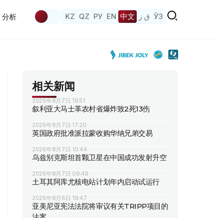
KZ
QZ
РУ
EN
中文
ق ز
ЎЗ
分析
相关新闻
2026年8月7日 19:51
叙利亚大马士革农村省爆炸致2死13伤
2026年8月7日 17:20
英国政府批准派拉蒙收购华纳兄弟交易
2026年8月7日 10:44
乌兹别克斯坦首颗卫星在中国成功发射升空
2026年8月7日 09:49
土耳其阿库尤核电站计划年内启动试运行
2026年8月6日 19:47
亚美尼亚宪法法院将审议有关TRIPP项目的
法案