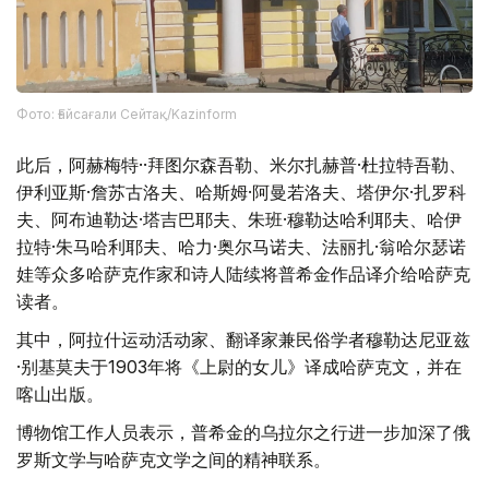
Фото: Ғайсағали Сейтақ/Kazinform
此后，阿赫梅特··拜图尔森吾勒、米尔扎赫普·杜拉特吾勒、
伊利亚斯·詹苏古洛夫、哈斯姆·阿曼若洛夫、塔伊尔·扎罗科
夫、阿布迪勒达·塔吉巴耶夫、朱班·穆勒达哈利耶夫、哈伊
拉特·朱马哈利耶夫、哈力·奥尔马诺夫、法丽扎·翁哈尔瑟诺
娃等众多哈萨克作家和诗人陆续将普希金作品译介给哈萨克
读者。
其中，阿拉什运动活动家、翻译家兼民俗学者穆勒达尼亚兹
·别基莫夫于1903年将《上尉的女儿》译成哈萨克文，并在
喀山出版。
博物馆工作人员表示，普希金的乌拉尔之行进一步加深了俄
罗斯文学与哈萨克文学之间的精神联系。