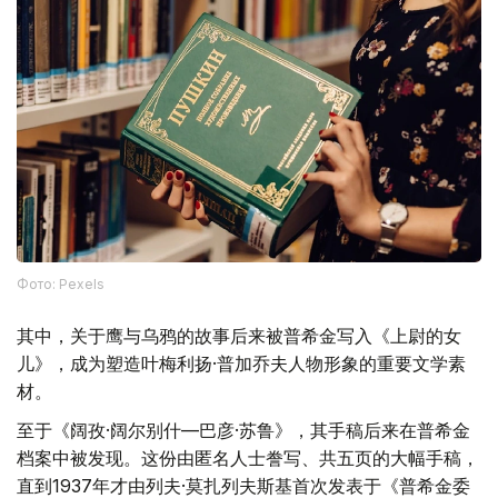
Фото: Pexels
其中，关于鹰与乌鸦的故事后来被普希金写入《上尉的女
儿》，成为塑造叶梅利扬·普加乔夫人物形象的重要文学素
材。
至于《阔孜·阔尔别什—巴彦·苏鲁》，其手稿后来在普希金
档案中被发现。这份由匿名人士誊写、共五页的大幅手稿，
直到1937年才由列夫·莫扎列夫斯基首次发表于《普希金委