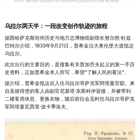
Фото: Ғарбий Қозоғистон вилояти ўлкашунослик музейи
乌拉尔两天半：一段改变创作轨迹的旅程
据西哈萨克斯坦州历史与地方志博物馆副馆长努尔然·杜兹
巴特尔介绍，1833年9月21日，普希金沿大奥伦堡大道抵达
乌拉尔。
此次出行的主要目的，是搜集有关普加乔夫起义的第一手历
史资料，正如普希金本人所写，希望“了解人民的看法”。
据介绍，普希金抵达后入住乌拉尔哥萨克军阿塔曼官邸。来
自圣彼得堡的客人由副官尼基塔·东斯科伊迎接，并被带到
二楼客房休息、更换衣物，随后前往会见时任乌拉尔哥萨克
军阿塔曼瓦西里·波卡季洛夫。