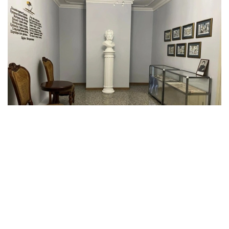
Фото: Ғарбий Қозоғистон вилояти ўлкашунослик музейи
谢尔巴诺夫指出，关于达利是否与普希金同行前往乌拉尔，
学界至今仍存在不同观点。
与此同时，还有一种观点认为，普希金曾在乌拉尔与哈萨克
伟大诗人马赫姆别特会面。据称，两人的会面由弗拉基米尔
·达利促成，当时相关消息曾刊载于《俄罗斯导报》，但这
一说法至今仍缺乏确凿证据。