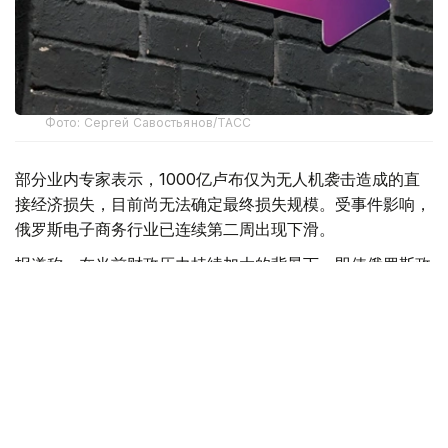
Фото: Сергей Савостьянов/ТАСС
部分业内专家表示，1000亿卢布仅为无人机袭击造成的直
接经济损失，目前尚无法确定最终损失规模。受事件影响，
俄罗斯电子商务行业已连续第二周出现下滑。
报道称，在当前财政压力持续加大的背景下，即使俄罗斯政
府决定对Wildberries及平台数千家商户提供支持，也将面
临资金来源不足的问题。今年上半年，俄罗斯联邦预算赤字
已达到5.7万亿卢布。
此前，《福布斯》俄罗斯版分析认为，仅Wildberries平台
商家的损失就可能高达2800亿卢布。
Wildberries方面则表示，公司已向平台注册的18.5万名商