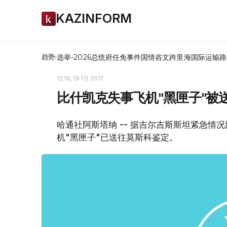
KAZINFORM
选举-2026
总统府
任免
事件
国情咨文
跨里海国际运输路
趋势:
12:18, 19 1月 2017
比什凯克失事飞机"黑匣子"被
哈通社阿斯塔纳 -- 据吉尔吉斯斯坦紧急情
机"黑匣子"已送往莫斯科鉴定。