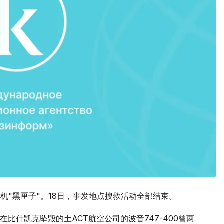
机"黑匣子"。18日，事发地点搜救活动全部结束。
在比什凯克坠毁的土ACT航空公司的波音747-400曾两