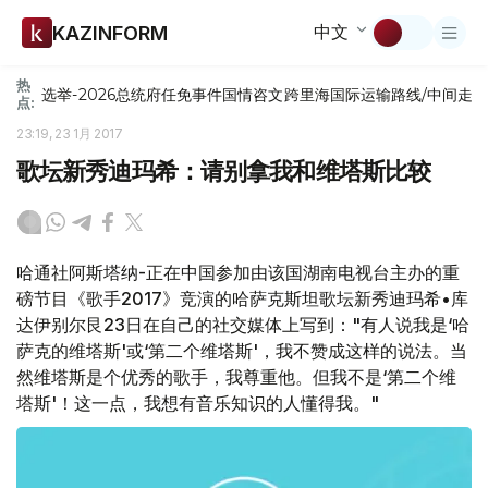
中文
KAZINFORM
热
选举-2026
总统府
任免
事件
国情咨文
跨里海国际运输路线/中间走
点:
23:19, 23 1月 2017
歌坛新秀迪玛希：请别拿我和维塔斯比较
哈通社阿斯塔纳-正在中国参加由该国湖南电视台主办的重
磅节目《歌手2017》竞演的哈萨克斯坦歌坛新秀迪玛希•库
达伊别尔艮23日在自己的社交媒体上写到："有人说我是‘哈
萨克的维塔斯'或‘第二个维塔斯'，我不赞成这样的说法。当
然维塔斯是个优秀的歌手，我尊重他。但我不是‘第二个维
塔斯'！这一点，我想有音乐知识的人懂得我。"