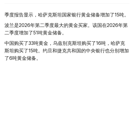
季度报告显示，哈萨克斯坦国家银行黄金储备增加了15吨。
波兰是2026年第二季度最大的黄金买家。该国在2026年第
二季度增加了51吨黄金储备。
中国购买了33吨黄金，乌兹别克斯坦购买了16吨，哈萨克
斯坦购买了15吨。约旦和捷克共和国的中央银行也分别增加
了6吨黄金储备。
全球各国央行在第二季度共购买了约289吨黄金，比2025年
同期增长了62%。去年同期，黄金购买量约为178吨。
世界黄金协会称，黄金需求的增长受到地缘政治不确定性、
本季度贵金属价格下跌，以及各国寻求国际储备多元化等因
素的影响。
根据该协会进行的一项调查，89%的央行行长预计未来一
年全球黄金储备量将会增加。45%的受访者表示，他们的
国家计划增加黄金储备。